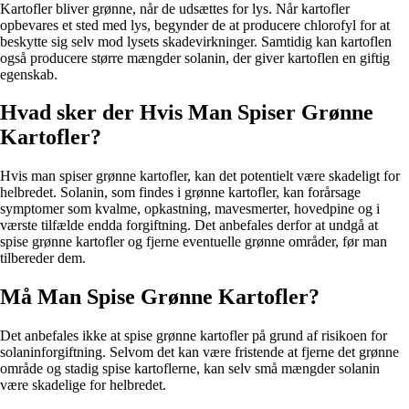
Kartofler bliver grønne, når de udsættes for lys. Når kartofler
opbevares et sted med lys, begynder de at producere chlorofyl for at
beskytte sig selv mod lysets skadevirkninger. Samtidig kan kartoflen
også producere større mængder solanin, der giver kartoflen en giftig
egenskab.
Hvad sker der Hvis Man Spiser Grønne
Kartofler?
Hvis man spiser grønne kartofler, kan det potentielt være skadeligt for
helbredet. Solanin, som findes i grønne kartofler, kan forårsage
symptomer som kvalme, opkastning, mavesmerter, hovedpine og i
værste tilfælde endda forgiftning. Det anbefales derfor at undgå at
spise grønne kartofler og fjerne eventuelle grønne områder, før man
tilbereder dem.
Må Man Spise Grønne Kartofler?
Det anbefales ikke at spise grønne kartofler på grund af risikoen for
solaninforgiftning. Selvom det kan være fristende at fjerne det grønne
område og stadig spise kartoflerne, kan selv små mængder solanin
være skadelige for helbredet.