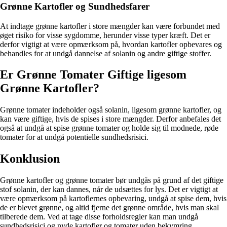
Grønne Kartofler og Sundhedsfarer
At indtage grønne kartofler i store mængder kan være forbundet med
øget risiko for visse sygdomme, herunder visse typer kræft. Det er
derfor vigtigt at være opmærksom på, hvordan kartofler opbevares og
behandles for at undgå dannelse af solanin og andre giftige stoffer.
Er Grønne Tomater Giftige ligesom
Grønne Kartofler?
Grønne tomater indeholder også solanin, ligesom grønne kartofler, og
kan være giftige, hvis de spises i store mængder. Derfor anbefales det
også at undgå at spise grønne tomater og holde sig til modnede, røde
tomater for at undgå potentielle sundhedsrisici.
Konklusion
Grønne kartofler og grønne tomater bør undgås på grund af det giftige
stof solanin, der kan dannes, når de udsættes for lys. Det er vigtigt at
være opmærksom på kartoflernes opbevaring, undgå at spise dem, hvis
de er blevet grønne, og altid fjerne det grønne område, hvis man skal
tilberede dem. Ved at tage disse forholdsregler kan man undgå
sundhedsrisici og nyde kartofler og tomater uden bekymring.