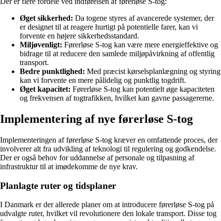
Der er flere fordele ved indførelsen af førerløse S-tog:
Øget sikkerhed:
Da togene styres af avancerede systemer, der
er designet til at reagere hurtigt på potentielle farer, kan vi
forvente en højere sikkerhedsstandard.
Miljøvenligt:
Førerløse S-tog kan være mere energieffektive og
bidrage til at reducere den samlede miljøpåvirkning af offentlig
transport.
Bedre punktlighed:
Med præcist kørselsplanlægning og styring
kan vi forvente en mere pålidelig og punktlig togdrift.
Øget kapacitet:
Førerløse S-tog kan potentielt øge kapaciteten
og frekvensen af togtrafikken, hvilket kan gavne passagererne.
Implementering af nye førerløse S-tog
Implementeringen af førerløse S-tog kræver en omfattende proces, der
involverer alt fra udvikling af teknologi til regulering og godkendelse.
Der er også behov for uddannelse af personale og tilpasning af
infrastruktur til at imødekomme de nye krav.
Planlagte ruter og tidsplaner
I Danmark er der allerede planer om at introducere førerløse S-tog på
udvalgte ruter, hvilket vil revolutionere den lokale transport. Disse tog