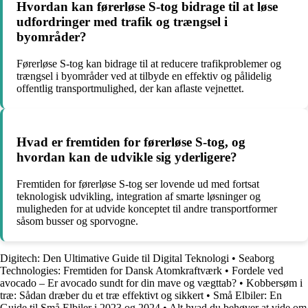
Hvordan kan førerløse S-tog bidrage til at løse
udfordringer med trafik og trængsel i
byområder?
Førerløse S-tog kan bidrage til at reducere trafikproblemer og
trængsel i byområder ved at tilbyde en effektiv og pålidelig
offentlig transportmulighed, der kan aflaste vejnettet.
Hvad er fremtiden for førerløse S-tog, og
hvordan kan de udvikle sig yderligere?
Fremtiden for førerløse S-tog ser lovende ud med fortsat
teknologisk udvikling, integration af smarte løsninger og
muligheden for at udvide konceptet til andre transportformer
såsom busser og sporvogne.
Digitech: Den Ultimative Guide til Digital Teknologi
•
Seaborg
Technologies: Fremtiden for Dansk Atomkraftværk
•
Fordele ved
avocado – Er avocado sundt for din mave og vægttab?
•
Kobbersøm i
træ: Sådan dræber du et træ effektivt og sikkert
•
Små Elbiler: En
Guide til Små Elbiler i 2023 og 2024
•
Alt hvad du behøver at vide om