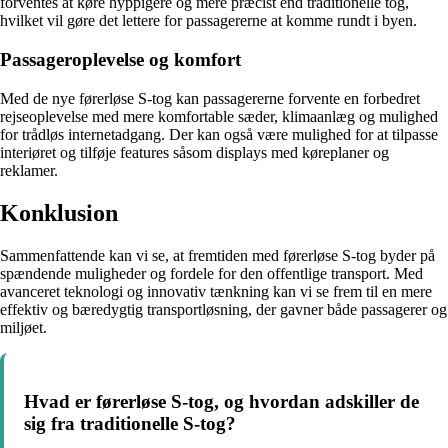
forventes at køre hyppigere og mere præcist end traditionelle tog,
hvilket vil gøre det lettere for passagererne at komme rundt i byen.
Passageroplevelse og komfort
Med de nye førerløse S-tog kan passagererne forvente en forbedret
rejseoplevelse med mere komfortable sæder, klimaanlæg og mulighed
for trådløs internetadgang. Der kan også være mulighed for at tilpasse
interiøret og tilføje features såsom displays med køreplaner og
reklamer.
Konklusion
Sammenfattende kan vi se, at fremtiden med førerløse S-tog byder på
spændende muligheder og fordele for den offentlige transport. Med
avanceret teknologi og innovativ tænkning kan vi se frem til en mere
effektiv og bæredygtig transportløsning, der gavner både passagerer og
miljøet.
Hvad er førerløse S-tog, og hvordan adskiller de
sig fra traditionelle S-tog?