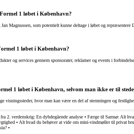
i Formel 1 løbet i København?
 Jan Magnussen, som potentielt kunne deltage i løbet og repræsentere
Formel 1 løbet i København?
dukter og services gennem sponsorater, reklamer og events i forbindelse
el 1 løbet i København, selvom man ikke er til stede
e visningssteder, hvor man kan være en del af stemningen og festlighe
r fra 2. verdenskrig: En dybdegående analyse
•
Færge til Samsø: Alt hva
ygtighed
•
Alt hvad du behøver at vide om mini-vindmøller til privat br
kta?
•