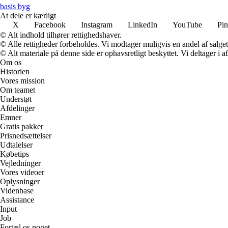
basis byg
At dele er kærligt
X
Facebook
Instagram
LinkedIn
YouTube
Pin
© Alt indhold tilhører rettighedshaver.
© Alle rettigheder forbeholdes. Vi modtager muligvis en andel af salget,
© Alt materiale på denne side er ophavsretligt beskyttet. Vi deltager i 
Om os
Historien
Vores mission
Om teamet
Understøt
Afdelinger
Emner
Gratis pakker
Prisnedsættelser
Udtalelser
Købetips
Vejledninger
Vores videoer
Oplysninger
Videnbase
Assistance
Input
Job
Fortæl os noget