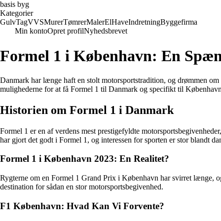
basis byg
Kategorier
Gulv
Tag
VVS
Murer
Tømrer
Maler
El
Have
Indretning
Byggefirma
Min konto
Opret profil
Nyhedsbrevet
Formel 1 i København: En Spæ
Danmark har længe haft en stolt motorsportstradition, og drømmen om 
mulighederne for at få Formel 1 til Danmark og specifikt til København
Historien om Formel 1 i Danmark
Formel 1 er en af verdens mest prestigefyldte motorsportsbegivenhed
har gjort det godt i Formel 1, og interessen for sporten er stor blandt d
Formel 1 i København 2023: En Realitet?
Rygterne om en Formel 1 Grand Prix i København har svirret længe, og
destination for sådan en stor motorsportsbegivenhed.
F1 København: Hvad Kan Vi Forvente?