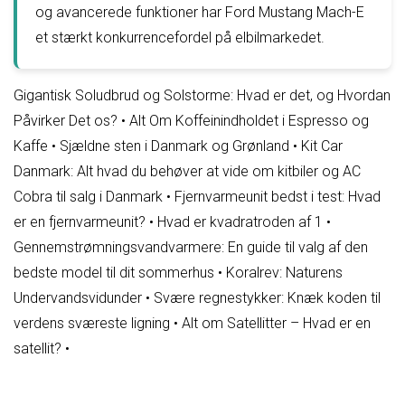
og avancerede funktioner har Ford Mustang Mach-E
et stærkt konkurrencefordel på elbilmarkedet.
Gigantisk Soludbrud og Solstorme: Hvad er det, og Hvordan
Påvirker Det os?
•
Alt Om Koffeinindholdet i Espresso og
Kaffe
•
Sjældne sten i Danmark og Grønland
•
Kit Car
Danmark: Alt hvad du behøver at vide om kitbiler og AC
Cobra til salg i Danmark
•
Fjernvarmeunit bedst i test: Hvad
er en fjernvarmeunit?
•
Hvad er kvadratroden af 1
•
Gennemstrømningsvandvarmere: En guide til valg af den
bedste model til dit sommerhus
•
Koralrev: Naturens
Undervandsvidunder
•
Svære regnestykker: Knæk koden til
verdens sværeste ligning
•
Alt om Satellitter – Hvad er en
satellit?
•