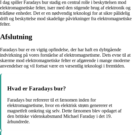
I dag spiller Faradays bur stadig en central rolle i beskyttelsen mod
elektromagnetiske felter, især med den stigende brug af elektronik og
trådløse enheder. Det er en nødvendig teknologi for at sikre pålidelig
drift og beskyttelse mod skadelige påvirkninger fra elektromagnetiske
felter.
Afslutning
Faradays bur er en vigtig opfindelse, der har haft en dybtgående
indvirkning på vores forståelse af elektromagnetisme. Dets evne til at
skærme mod elektromagnetiske felter er afgørende i mange moderne
anvendelser og vil fortsat være en væsentlig teknologi i fremtiden.
Hvad er Faradays bur?
Faradays bur refererer til et fænomen inden for
elektromagnetisme, hvor en elektrisk strøm genererer et
magnetfelt omkring sig selv. Dette fænomen blev opdaget af
den britiske videnskabsmand Michael Faraday i det 19.
århundrede.