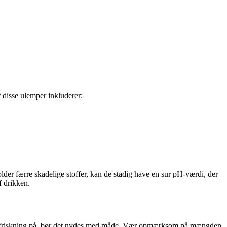
disse ulemper inkluderer:
der færre skadelige stoffer, kan de stadig have en sur pH-værdi, der
f drikken.
n forfriskning på, bør det nydes med måde. Vær opmærksom på mængden