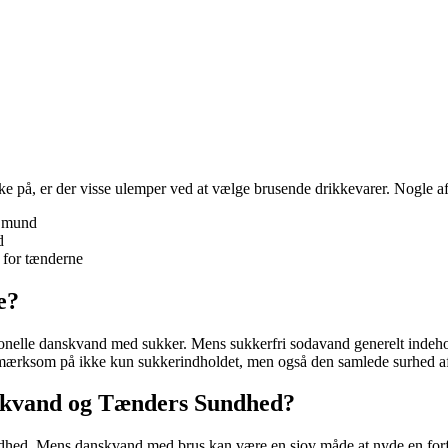
på, er der visse ulemper ved at vælge brusende drikkevarer. Nogle af 
n mund
d
e for tænderne
e?
ionelle danskvand med sukker. Mens sukkerfri sodavand generelt indehol
 opmærksom på ikke kun sukkerindholdet, men også den samlede surhed a
kvand og Tænders Sundhed?
nds sundhed. Mens danskvand med brus kan være en sjov måde at nyde e