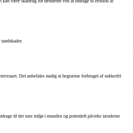
 kan være skadelig for tænderne ved at bidrage til erosion af
e tandskader.
iveauet. Det anbefales stadig at begrænse forbruget af sukkerfri
idrage til det sure miljø i munden og potentielt påvirke tænderne