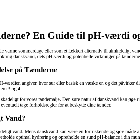
nderne? En Guide til pH-værdi 
de varme sommerdage eller som et lækkert alternativ til almindeligt van
mkring danskvand, dets pH-værdi og potentielle virkninger på tænderne
delse på Tænderne
-værdien angiver, hvor sur eller basisk en væske er, og det påvirker 
lem 3 og 4.
 skadeligt for vores tandemalje. Den sure natur af danskvand kan øge ri
entuelt tage forholdsregler for at beskytte dine tænder.
gt Vand?
eligt vand. Mens danskvand kan være en forfriskende og sjov måde at dr
retholde optimal hydrering og opretholde en sund pH-balance i din mun