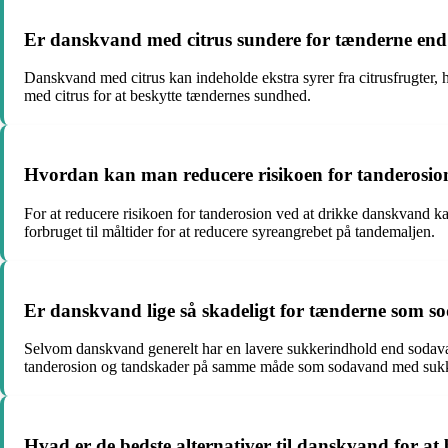
Er danskvand med citrus sundere for tænderne en
Danskvand med citrus kan indeholde ekstra syrer fra citrusfrugter,
med citrus for at beskytte tændernes sundhed.
Hvordan kan man reducere risikoen for tanderosio
For at reducere risikoen for tanderosion ved at drikke danskvand 
forbruget til måltider for at reducere syreangrebet på tandemaljen.
Er danskvand lige så skadeligt for tænderne som 
Selvom danskvand generelt har en lavere sukkerindhold end sodavan
tanderosion og tandskader på samme måde som sodavand med sukk
Hvad er de bedste alternativer til danskvand for a