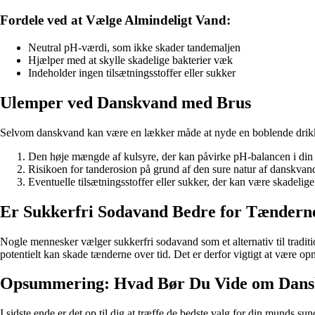
Fordele ved at Vælge Almindeligt Vand:
Neutral pH-værdi, som ikke skader tandemaljen
Hjælper med at skylle skadelige bakterier væk
Indeholder ingen tilsætningsstoffer eller sukker
Ulemper ved Danskvand med Brus
Selvom danskvand kan være en lækker måde at nyde en boblende drikke 
Den høje mængde af kulsyre, der kan påvirke pH-balancen i di
Risikoen for tanderosion på grund af den sure natur af danskvan
Eventuelle tilsætningsstoffer eller sukker, der kan være skadelig
Er Sukkerfri Sodavand Bedre for Tændern
Nogle mennesker vælger sukkerfri sodavand som et alternativ til tradit
potentielt kan skade tænderne over tid. Det er derfor vigtigt at være
Opsummering: Hvad Bør Du Vide om Dans
I sidste ende er det op til dig at træffe de bedste valg for din mu