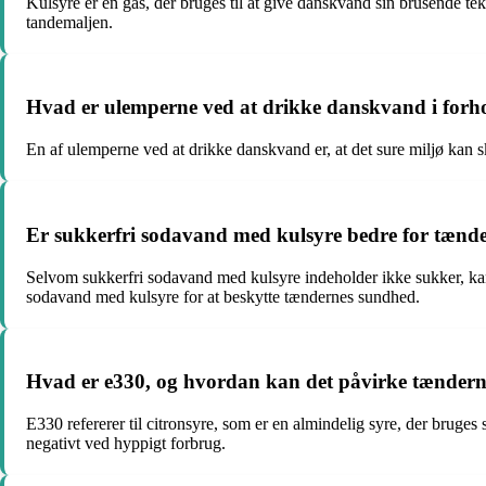
Kulsyre er en gas, der bruges til at give danskvand sin brusende t
tandemaljen.
Hvad er ulemperne ved at drikke danskvand i forho
En af ulemperne ved at drikke danskvand er, at det sure miljø kan sk
Er sukkerfri sodavand med kulsyre bedre for tænd
Selvom sukkerfri sodavand med kulsyre indeholder ikke sukker, kan
sodavand med kulsyre for at beskytte tændernes sundhed.
Hvad er e330, og hvordan kan det påvirke tænderne
E330 refererer til citronsyre, som er en almindelig syre, der bruge
negativt ved hyppigt forbrug.