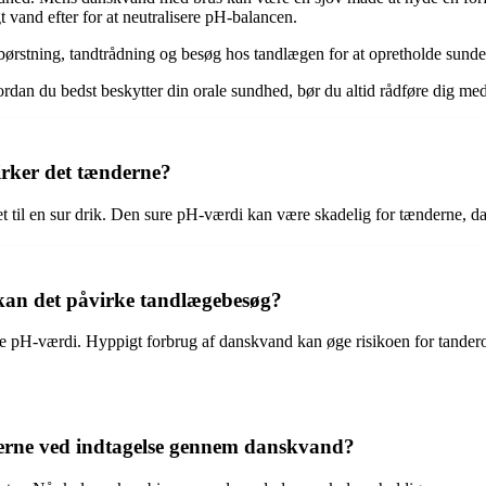
 vand efter for at neutralisere pH-balancen.
børstning, tandtrådning og besøg hos tandlægen for at opretholde sunde
dan du bedst beskytter din orale sundhed, bør du altid rådføre dig me
rker det tænderne?
 til en sur drik. Den sure pH-værdi kan være skadelig for tænderne, da 
kan det påvirke tandlægebesøg?
ve pH-værdi. Hyppigt forbrug af danskvand kan øge risikoen for tandero
derne ved indtagelse gennem danskvand?