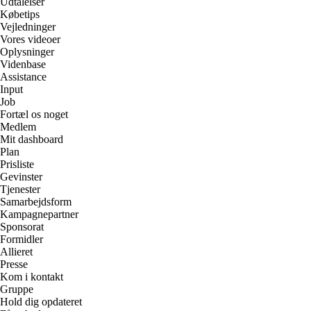
Udtalelser
Købetips
Vejledninger
Vores videoer
Oplysninger
Videnbase
Assistance
Input
Job
Fortæl os noget
Medlem
Mit dashboard
Plan
Prisliste
Gevinster
Tjenester
Samarbejdsform
Kampagnepartner
Sponsorat
Formidler
Allieret
Presse
Kom i kontakt
Gruppe
Hold dig opdateret