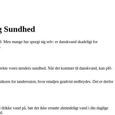
og Sundhed
d. Men mange har spurgt sig selv: er danskvand skadeligt for
.
direkte vores tænders sundhed. Når det kommer til danskvand, kan pH-
sikoen for tanderosion, hvor emaljen gradvist nedbrydes. Det er derfor
ikke vand på, bør det ikke erstatte almindeligt vand i din daglige
d.