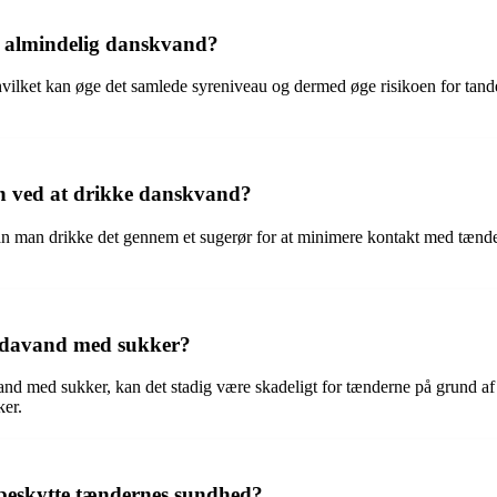
d almindelig danskvand?
 hvilket kan øge det samlede syreniveau og dermed øge risikoen for tand
n ved at drikke danskvand?
kan man drikke det gennem et sugerør for at minimere kontakt med tænd
sodavand med sukker?
d med sukker, kan det stadig være skadeligt for tænderne på grund af d
er.
t beskytte tændernes sundhed?