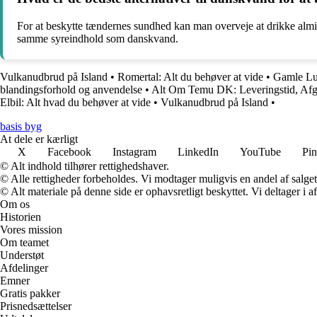
For at beskytte tændernes sundhed kan man overveje at drikke alminde
samme syreindhold som danskvand.
Vulkanudbrud på Island
•
Romertal: Alt du behøver at vide
•
Gamle Luf
blandingsforhold og anvendelse
•
Alt Om Temu DK: Leveringstid, Afgi
Elbil: Alt hvad du behøver at vide
•
Vulkanudbrud på Island
•
basis byg
At dele er kærligt
X
Facebook
Instagram
LinkedIn
YouTube
Pin
© Alt indhold tilhører rettighedshaver.
© Alle rettigheder forbeholdes. Vi modtager muligvis en andel af salget,
© Alt materiale på denne side er ophavsretligt beskyttet. Vi deltager i 
Om os
Historien
Vores mission
Om teamet
Understøt
Afdelinger
Emner
Gratis pakker
Prisnedsættelser