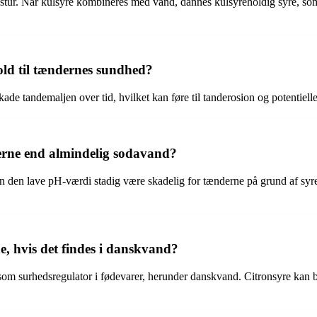
ekstur. Når kulsyre kombineres med vand, dannes kulsyreholdig syre, som
ld til tændernes sundhed?
ade tandemaljen over tid, hvilket kan føre til tanderosion og potentiell
erne end almindelig sodavand?
 den lave pH-værdi stadig være skadelig for tænderne på grund af syren
, hvis det findes i danskvand?
s som surhedsregulator i fødevarer, herunder danskvand. Citronsyre kan b