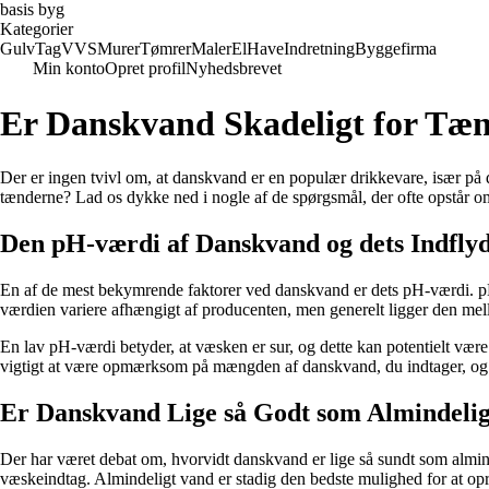
basis byg
Kategorier
Gulv
Tag
VVS
Murer
Tømrer
Maler
El
Have
Indretning
Byggefirma
Min konto
Opret profil
Nyhedsbrevet
Er Danskvand Skadeligt for Tæ
Der er ingen tvivl om, at danskvand er en populær drikkevare, især på 
tænderne? Lad os dykke ned i nogle af de spørgsmål, der ofte opstår o
Den pH-værdi af Danskvand og dets Indfly
En af de mest bekymrende faktorer ved danskvand er dets pH-værdi. pH
værdien variere afhængigt af producenten, men generelt ligger den mel
En lav pH-værdi betyder, at væsken er sur, og dette kan potentielt være
vigtigt at være opmærksom på mængden af danskvand, du indtager, og ev
Er Danskvand Lige så Godt som Almindeli
Der har været debat om, hvorvidt danskvand er lige så sundt som almind
væskeindtag. Almindeligt vand er stadig den bedste mulighed for at op