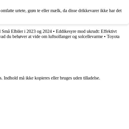
mfatte urtete, grøn te eller mælk, da disse drikkevarer ikke har det
l Små Elbiler i 2023 og 2024
•
Eddikesyre mod ukrudt: Effektivt
vad du behøver at vide om luftsolfanger og solcellevarme
•
Toyota
. Indhold må ikke kopieres eller bruges uden tilladelse.