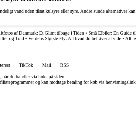
ligt vand uden tilsat kulsyre eller syre. Andre sunde alternativer kan o
tfotos af Danmark: Et Glimt tilbage i Tiden
•
Små Elbiler: En Guide ti
fter og Told
•
Verdens Største Fly: Alt hvad du behøver at vide
•
Alt h
terest
TikTok
Mail
RSS
 når du handler via links på siden.
affiliateprogrammer og kan modtage betaling for køb via henvisningslinks