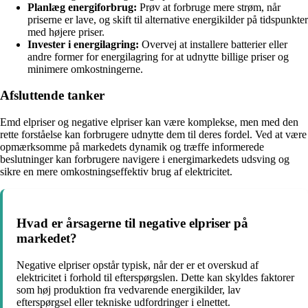
Planlæg energiforbrug:
Prøv at forbruge mere strøm, når
priserne er lave, og skift til alternative energikilder på tidspunkter
med højere priser.
Invester i energilagring:
Overvej at installere batterier eller
andre former for energilagring for at udnytte billige priser og
minimere omkostningerne.
Afsluttende tanker
Emd elpriser og negative elpriser kan være komplekse, men med den
rette forståelse kan forbrugere udnytte dem til deres fordel. Ved at være
opmærksomme på markedets dynamik og træffe informerede
beslutninger kan forbrugere navigere i energimarkedets udsving og
sikre en mere omkostningseffektiv brug af elektricitet.
Hvad er årsagerne til negative elpriser på
markedet?
Negative elpriser opstår typisk, når der er et overskud af
elektricitet i forhold til efterspørgslen. Dette kan skyldes faktorer
som høj produktion fra vedvarende energikilder, lav
efterspørgsel eller tekniske udfordringer i elnettet.