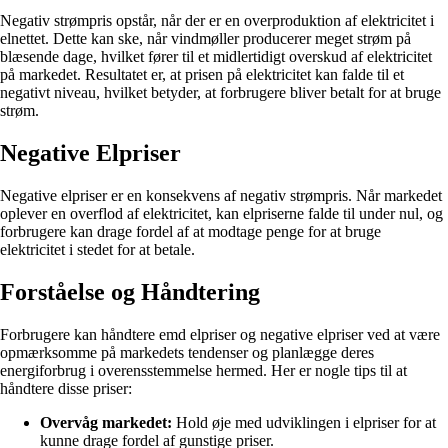
Negativ strømpris opstår, når der er en overproduktion af elektricitet i
elnettet. Dette kan ske, når vindmøller producerer meget strøm på
blæsende dage, hvilket fører til et midlertidigt overskud af elektricitet
på markedet. Resultatet er, at prisen på elektricitet kan falde til et
negativt niveau, hvilket betyder, at forbrugere bliver betalt for at bruge
strøm.
Negative Elpriser
Negative elpriser er en konsekvens af negativ strømpris. Når markedet
oplever en overflod af elektricitet, kan elpriserne falde til under nul, og
forbrugere kan drage fordel af at modtage penge for at bruge
elektricitet i stedet for at betale.
Forståelse og Håndtering
Forbrugere kan håndtere emd elpriser og negative elpriser ved at være
opmærksomme på markedets tendenser og planlægge deres
energiforbrug i overensstemmelse hermed. Her er nogle tips til at
håndtere disse priser:
Overvåg markedet:
Hold øje med udviklingen i elpriser for at
kunne drage fordel af gunstige priser.