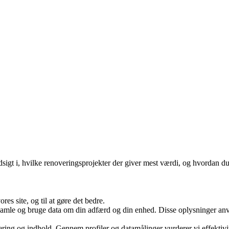
igt i, hvilke renoveringsprojekter der giver mest værdi, og hvordan du 
es site, og til at gøre det bedre.
samle og bruge data om din adfærd og din enhed. Disse oplysninger anvend
ering og indhold. Gennem profiler og datamålinger vurderer vi effekti