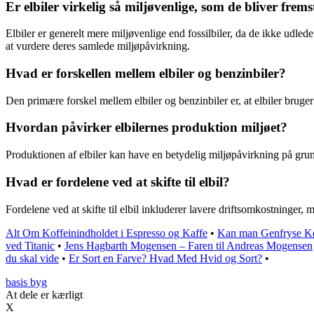
Er elbiler virkelig så miljøvenlige, som de bliver fremst
Elbiler er generelt mere miljøvenlige end fossilbiler, da de ikke udled
at vurdere deres samlede miljøpåvirkning.
Hvad er forskellen mellem elbiler og benzinbiler?
Den primære forskel mellem elbiler og benzinbiler er, at elbiler bruger 
Hvordan påvirker elbilernes produktion miljøet?
Produktionen af elbiler kan have en betydelig miljøpåvirkning på grund
Hvad er fordelene ved at skifte til elbil?
Fordelene ved at skifte til elbil inkluderer lavere driftsomkostninger,
Alt Om Koffeinindholdet i Espresso og Kaffe
•
Kan man Genfryse Kø
ved Titanic
•
Jens Hagbarth Mogensen – Faren til Andreas Mogensen
du skal vide
•
Er Sort en Farve? Hvad Med Hvid og Sort?
•
basis byg
At dele er kærligt
X