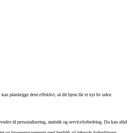
kan planlægge dem effektivt, så dit hjem får et nyt liv uden
es til personalisering, statistik og serviceforbedring. Du kan altid
vitet og brugerengagement med henblik på løbende forbedringer