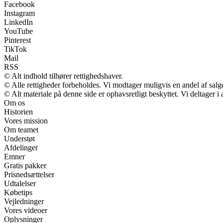
Facebook
Instagram
LinkedIn
YouTube
Pinterest
TikTok
Mail
RSS
© Alt indhold tilhører rettighedshaver.
© Alle rettigheder forbeholdes. Vi modtager muligvis en andel af salge
© Alt materiale på denne side er ophavsretligt beskyttet. Vi deltager 
Om os
Historien
Vores mission
Om teamet
Understøt
Afdelinger
Emner
Gratis pakker
Prisnedsættelser
Udtalelser
Købetips
Vejledninger
Vores videoer
Oplysninger