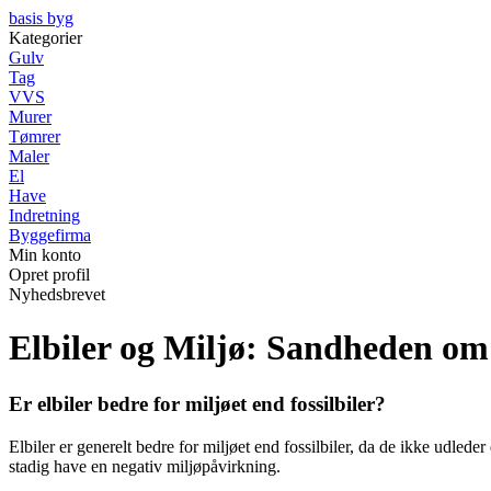
basis byg
Kategorier
Gulv
Tag
VVS
Murer
Tømrer
Maler
El
Have
Indretning
Byggefirma
Min konto
Opret profil
Nyhedsbrevet
Elbiler og Miljø: Sandheden om
Er elbiler bedre for miljøet end fossilbiler?
Elbiler er generelt bedre for miljøet end fossilbiler, da de ikke udle
stadig have en negativ miljøpåvirkning.