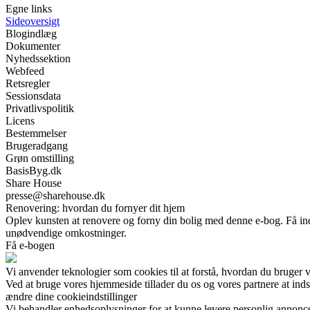
Egne links
Sideoversigt
Blogindlæg
Dokumenter
Nyhedssektion
Webfeed
Retsregler
Sessionsdata
Privatlivspolitik
Licens
Bestemmelser
Brugeradgang
Grøn omstilling
BasisByg.dk
Share House
presse@sharehouse.dk
Renovering: hvordan du fornyer dit hjem
Oplev kunsten at renovere og forny din bolig med denne e-bog. Få inds
unødvendige omkostninger.
Få e-bogen
Vi anvender teknologier som cookies til at forstå, hvordan du bruger vor
Ved at bruge vores hjemmeside tillader du os og vores partnere at ind
ændre dine cookieindstillinger
Vi behandler enhedsoplysninger for at kunne levere personlig annonc