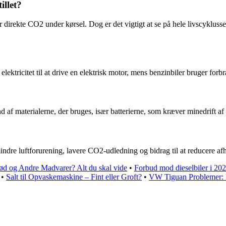
illet?
er direkte CO2 under kørsel. Dog er det vigtigt at se på hele livscyklus
elektricitet til at drive en elektrisk motor, mens benzinbiler bruger forb
 af materialerne, der bruges, især batterierne, som kræver minedrift af
 mindre luftforurening, lavere CO2-udledning og bidrag til at reducere a
d og Andre Madvarer? Alt du skal vide
•
Forbud mod dieselbiler i 202
•
Salt til Opvaskemaskine – Fint eller Groft?
•
VW Tiguan Problemer: 