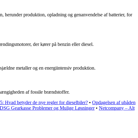
sen, herunder produktion, opladning og genanvendelse af batterier, for
rændingsmotorer, der kører på benzin eller diesel.
 sjældne metaller og en energiintensiv produktion.
fhængigheden af fossile brændstoffer.
5: Hvad betyder de nye regler for dieselbiler?
•
Opdagelsen af ubåden
DSG Gearkasse Problemer og Mulige Løsninger
•
Netcompany – Alt