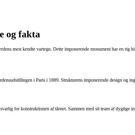
ie og fakta
 af verdens mest kendte vartegn. Dette imponerende monument har en rig h
verdensudstillingen i Paris i 1889. Strukturens imponerende design og ing
nsvarlig for konstruktionen af tårnet. Sammen med sit team af dygtige i