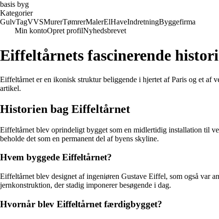
basis byg
Kategorier
Gulv
Tag
VVS
Murer
Tømrer
Maler
El
Have
Indretning
Byggefirma
Min konto
Opret profil
Nyhedsbrevet
Eiffeltårnets fascinerende histor
Eiffeltårnet er en ikonisk struktur beliggende i hjertet af Paris og et
artikel.
Historien bag Eiffeltårnet
Eiffeltårnet blev oprindeligt bygget som en midlertidig installation til 
beholde det som en permanent del af byens skyline.
Hvem byggede Eiffeltårnet?
Eiffeltårnet blev designet af ingeniøren Gustave Eiffel, som også var a
jernkonstruktion, der stadig imponerer besøgende i dag.
Hvornår blev Eiffeltårnet færdigbygget?