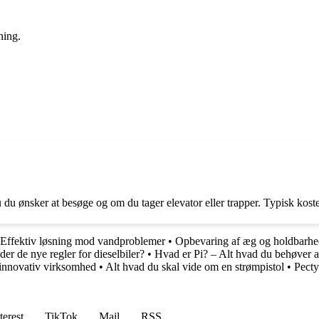
ning.
u du ønsker at besøge og om du tager elevator eller trapper. Typisk kost
Effektiv løsning mod vandproblemer
•
Opbevaring af æg og holdbarhed
er de nye regler for dieselbiler?
•
Hvad er Pi? – Alt hvad du behøver at
 innovativ virksomhed
•
Alt hvad du skal vide om en strømpistol
•
Pecty
terest
TikTok
Mail
RSS