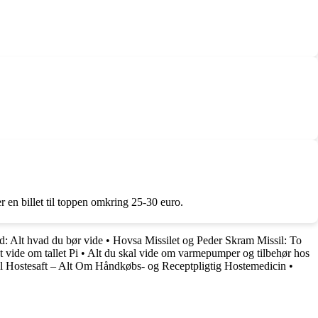
er en billet til toppen omkring 25-30 euro.
: Alt hvad du bør vide
•
Hovsa Missilet og Peder Skram Missil: To
 vide om tallet Pi
•
Alt du skal vide om varmepumper og tilbehør hos
l Hostesaft – Alt Om Håndkøbs- og Receptpligtig Hostemedicin
•