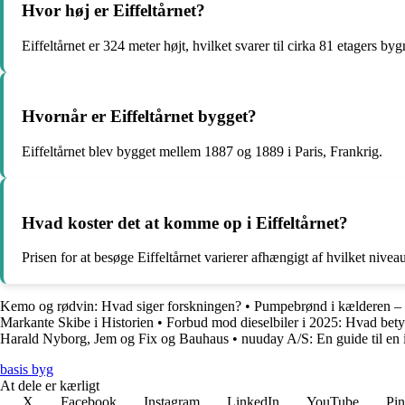
Hvor høj er Eiffeltårnet?
Eiffeltårnet er 324 meter højt, hvilket svarer til cirka 81 etagers byg
Hvornår er Eiffeltårnet bygget?
Eiffeltårnet blev bygget mellem 1887 og 1889 i Paris, Frankrig.
Hvad koster det at komme op i Eiffeltårnet?
Prisen for at besøge Eiffeltårnet varierer afhængigt af hvilket nivea
Kemo og rødvin: Hvad siger forskningen?
•
Pumpebrønd i kælderen – 
Markante Skibe i Historien
•
Forbud mod dieselbiler i 2025: Hvad betyd
Harald Nyborg, Jem og Fix og Bauhaus
•
nuuday A/S: En guide til en
basis byg
At dele er kærligt
X
Facebook
Instagram
LinkedIn
YouTube
Pin