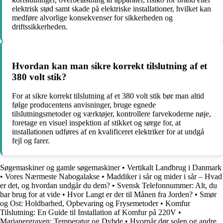
elektrisk stød samt skade på elektriske installationer, hvilket kan
medføre alvorlige konsekvenser for sikkerheden og
driftssikkerheden.
Hvordan kan man sikre korrekt tilslutning af et
380 volt stik?
For at sikre korrekt tilslutning af et 380 volt stik bør man altid
følge producentens anvisninger, bruge egnede
tilslutningsmetoder og værktøjer, kontrollere farvekoderne nøje,
foretage en visuel inspektion af stikket og sørge for, at
installationen udføres af en kvalificeret elektriker for at undgå
fejl og farer.
Søgemaskiner og gamle søgemaskiner
•
Vertikalt Landbrug i Danmark
•
Vores Nærmeste Nabogalakse
•
Maddiker i sår og mider i sår – Hvad
er det, og hvordan undgår du dem?
•
Svensk Telefonnummer: Alt, du
har brug for at vide
•
Hvor Langt er der til Månen fra Jorden?
•
Smør
og Ost: Holdbarhed, Opbevaring og Frysemetoder
•
Komfur
Tilslutning: En Guide til Installation af Komfur på 220V
•
Marianergraven: Temperatur og Dybde
•
Hvornår dør solen og andre