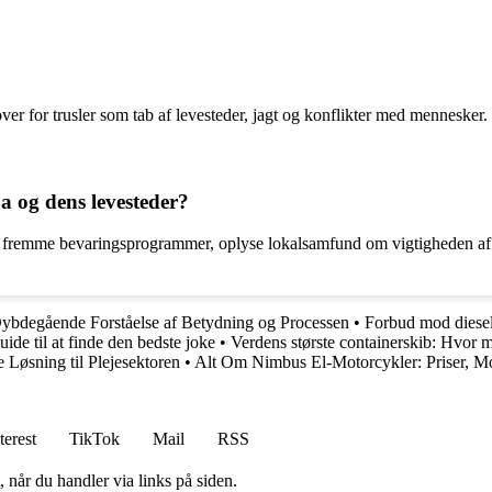
er for trusler som tab af levesteder, jagt og konflikter med mennesker. B
 og dens levesteder?
at fremme bevaringsprogrammer, oplyse lokalsamfund om vigtigheden af a
Dybdegående Forståelse af Betydning og Processen
•
Forbud mod dieselb
ide til at finde den bedste joke
•
Verdens største containerskib: Hvor m
 Løsning til Plejesektoren
•
Alt Om Nimbus El-Motorcykler: Priser, Mo
terest
TikTok
Mail
RSS
 når du handler via links på siden.