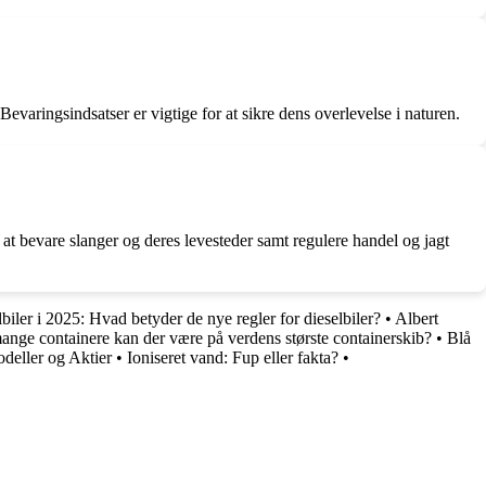
evaringsindsatser er vigtige for at sikre dens overlevelse i naturen.
t bevare slanger og deres levesteder samt regulere handel og jagt
iler i 2025: Hvad betyder de nye regler for dieselbiler?
•
Albert
ange containere kan der være på verdens største containerskib?
•
Blå
deller og Aktier
•
Ioniseret vand: Fup eller fakta?
•