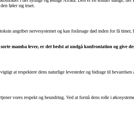
uskområder i det sydlige og østlige Afrika. Den er en solitær slange,
n føler sig truet.
toksin angriber nervesystemet og kan forårsage død inden for få timer,
n sorte mamba lever, er det bedst at undgå konfrontation og give den
gtigt at respektere dens naturlige levesteder og bidrage til bevarelsen a
er vores respekt og beundring. Ved at forstå dens rolle i økosystemet 