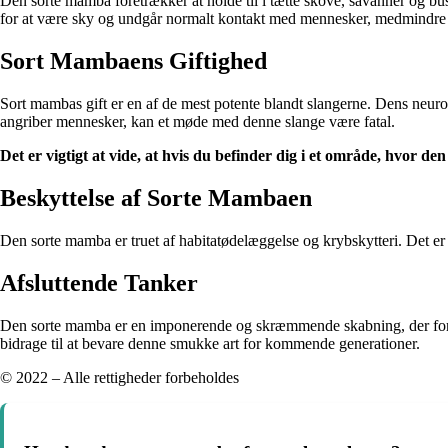
Den sorte mamba foretrækker at holde til i tætte skove, savanner og b
for at være sky og undgår normalt kontakt med mennesker, medmindre de
Sort Mambaens Giftighed
Sort mambas gift er en af de mest potente blandt slangerne. Dens neuro
angriber mennesker, kan et møde med denne slange være fatal.
Det er vigtigt at vide, at hvis du befinder dig i et område, hvor de
Beskyttelse af Sorte Mambaen
Den sorte mamba er truet af habitatødelæggelse og krybskytteri. Det er vi
Afsluttende Tanker
Den sorte mamba er en imponerende og skræmmende skabning, der fortjen
bidrage til at bevare denne smukke art for kommende generationer.
© 2022 – Alle rettigheder forbeholdes