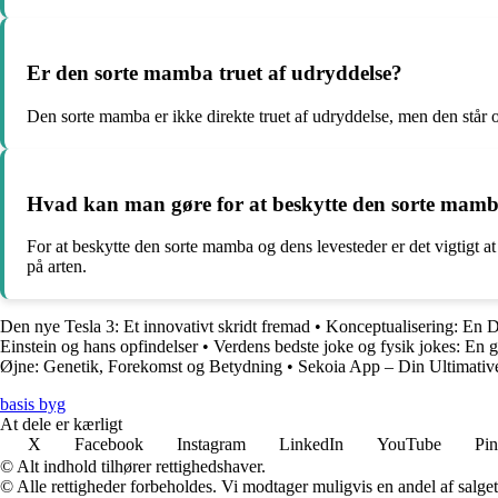
Er den sorte mamba truet af udryddelse?
Den sorte mamba er ikke direkte truet af udryddelse, men den står ov
Hvad kan man gøre for at beskytte den sorte mamba
For at beskytte den sorte mamba og dens levesteder er det vigtigt 
på arten.
Den nye Tesla 3: Et innovativt skridt fremad
•
Konceptualisering: En 
Einstein og hans opfindelser
•
Verdens bedste joke og fysik jokes: En gu
Øjne: Genetik, Forekomst og Betydning
•
Sekoia App – Din Ultimative
basis byg
At dele er kærligt
X
Facebook
Instagram
LinkedIn
YouTube
Pin
© Alt indhold tilhører rettighedshaver.
© Alle rettigheder forbeholdes. Vi modtager muligvis en andel af salget,