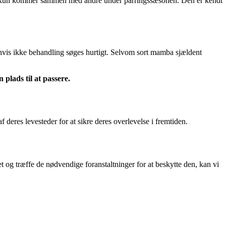
 der kun kommer sammen med andre under parringssæsonen. Den er kendt
 hvis ikke behandling søges hurtigt. Selvom sort mamba sjældent
 plads til at passere.
f deres levesteder for at sikre deres overlevelse i fremtiden.
og træffe de nødvendige foranstaltninger for at beskytte den, kan vi