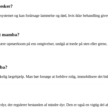
nesker?
systemet og kan forårsage lammelse og død, hvis ikke behandling gives
rt mamba?
 være opmærksom på ens omgivelser, undgå at træde på sten eller gren
mba?
kelig lægehjælp. Man bør forsøge at forblive rolig, immobilisere det bidt
yr, der regulerer bestanden af mindre dyr. Den er også en vigtig del af f