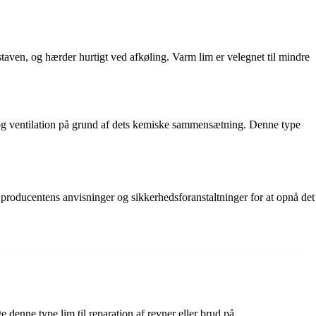
taven, og hærder hurtigt ved afkøling. Varm lim er velegnet til mindre
 og ventilation på grund af dets kemiske sammensætning. Denne type
e producentens anvisninger og sikkerhedsforanstaltninger for at opnå det
 denne type lim til reparation af revner eller brud på