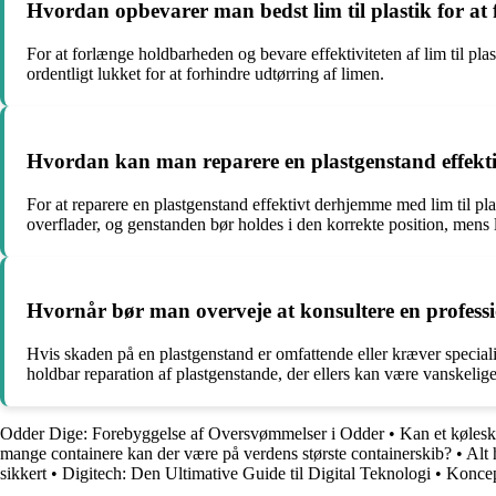
Hvordan opbevarer man bedst lim til plastik for at
For at forlænge holdbarheden og bevare effektiviteten af lim til plas
ordentligt lukket for at forhindre udtørring af limen.
Hvordan kan man reparere en plastgenstand effektiv
For at reparere en plastgenstand effektivt derhjemme med lim til pl
overflader, og genstanden bør holdes i den korrekte position, mens 
Hvornår bør man overveje at konsultere en professione
Hvis skaden på en plastgenstand er omfattende eller kræver specialis
holdbar reparation af plastgenstande, der ellers kan være vanskelig
Odder Dige: Forebyggelse af Oversvømmelser i Odder
•
Kan et kølesk
mange containere kan der være på verdens største containerskib?
•
Alt 
sikkert
•
Digitech: Den Ultimative Guide til Digital Teknologi
•
Koncep