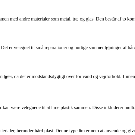
sammen med andre materialer som metal, træ og glas. Den består af to ko
 Det er velegnet til små reparationer og hurtige sammenføjninger af hå
e miljøer, da det er modstandsdygtigt over for vand og vejrforhold. Limen
kan være velegnede til at lime plastik sammen. Disse inkluderer multi-
aterialer, herunder hård plast. Denne type lim er nem at anvende og giver