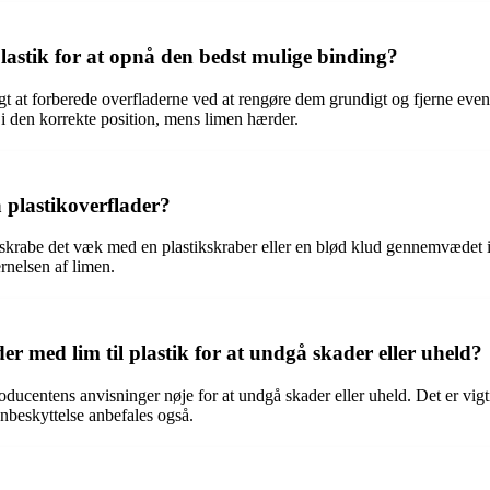
lastik for at opnå den bedst mulige binding?
igt at forberede overfladerne ved at rengøre dem grundigt og fjerne event
i den korrekte position, mens limen hærder.
 plastikoverflader?
t skrabe det væk med en plastikskraber eller en blød klud gennemvædet 
ernelsen af limen.
r med lim til plastik for at undgå skader eller uheld?
oducentens anvisninger nøje for at undgå skader eller uheld. Det er vig
nbeskyttelse anbefales også.