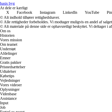
basis byg
At dele er kærligt
X
Facebook
Instagram
LinkedIn
YouTube
Pin
© Alt indhold tilhører rettighedshaver.
© Alle rettigheder forbeholdes. Vi modtager muligvis en andel af salget,
© Alt materiale på denne side er ophavsretligt beskyttet. Vi deltager i 
Om os
Historien
Vores mission
Om teamet
Understøt
Afdelinger
Emner
Gratis pakker
Prisnedsættelser
Udtalelser
Købetips
Vejledninger
Vores videoer
Oplysninger
Videnbase
Assistance
Input
Job
Fortæl os noget