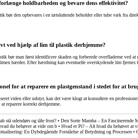
 forlænge holdbarheden og bevare dens effektivitet?
tik bør den opbevares i en tætsluttende beholder eller tube væk fra direkt
t ved hjælp af lim til plastik derhjemme?
astik bør man først identificere skaden og forberede overfladerne ved at
limen hærder. Efter hærdning kan eventuelle overskydende lim fjernes fo
l for at reparere en plastgenstand i stedet for at bruge
eret viden eller udstyr, kan det være klogt at konsultere en professionel
e at reparere korrekt derhjemme.
ab stå udendørs og tåle frost?
•
Den Sorte Mamba – En Fascinerende M
hvad du behøver at vide om b
•
Hvad er Pi? – Alt hvad du behøver at vi
tualisering: En Dybdegående Forståelse af Betydning og Processen
•