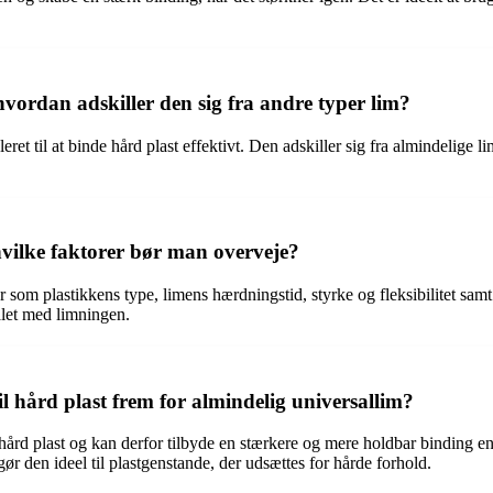
hvordan adskiller den sig fra andre typer lim?
uleret til at binde hård plast effektivt. Den adskiller sig fra almindelig
hvilke faktorer bør man overveje?
 som plastikkens type, limens hærdningstid, styrke og fleksibilitet samt
målet med limningen.
il hård plast frem for almindelig universallim?
t til hård plast og kan derfor tilbyde en stærkere og mere holdbar bindin
r den ideel til plastgenstande, der udsættes for hårde forhold.