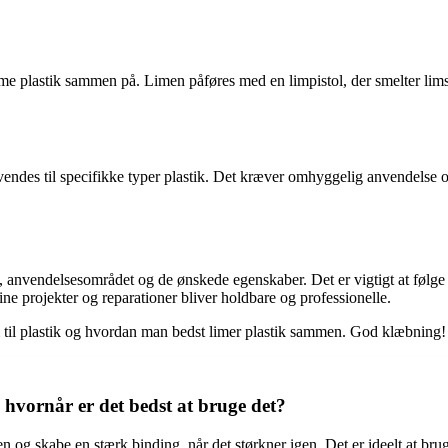
ime plastik sammen på. Limen påføres med en limpistol, der smelter lims
vendes til specifikke typer plastik. Det kræver omhyggelig anvendelse
et, anvendelsesområdet og de ønskede egenskaber. Det er vigtigt at følg
dine projekter og reparationer bliver holdbare og professionelle.
im til plastik og hvordan man bedst limer plastik sammen. God klæbning!
 hvornår er det bedst at bruge det?
 og skabe en stærk binding, når det størkner igen. Det er ideelt at bruge