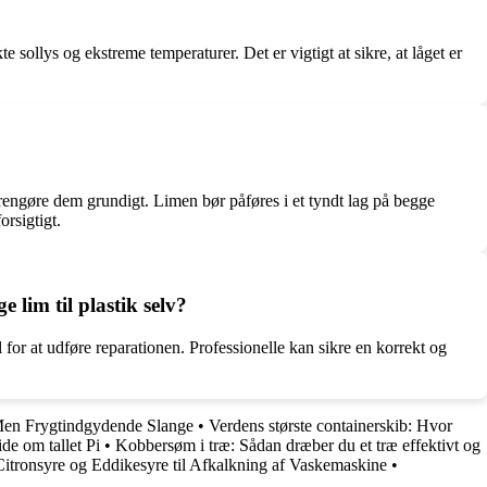
e sollys og ekstreme temperaturer. Det er vigtigt at sikre, at låget er
 rengøre dem grundigt. Limen bør påføres i et tyndt lag på begge
rsigtigt.
 lim til plastik selv?
 for at udføre reparationen. Professionelle kan sikre en korrekt og
en Frygtindgydende Slange
•
Verdens største containerskib: Hvor
de om tallet Pi
•
Kobbersøm i træ: Sådan dræber du et træ effektivt og
Citronsyre og Eddikesyre til Afkalkning af Vaskemaskine
•