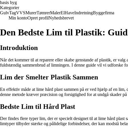
basis byg
Kategorier
Gulv
Tag
VVS
Murer
Tømrer
Maler
El
Have
Indretning
Byggefirma
Min konto
Opret profil
Nyhedsbrevet
Den Bedste Lim til Plastik: Gui
Introduktion
Når det kommer til at reparere eller skabe genstande af plastik, er valg a
fuldstændig sammenbrud af limningen. I denne guide vil vi udforske fors
Lim der Smelter Plastik Sammen
En effektiv måde at lime hård plast sammen på er ved hjælp af en lim,
denne metode kræver præcision og forsigtighed for at undgå skader på 
Bedste Lim til Hård Plast
Der findes flere typer lim, der er specielt designet til at lime hård pla
limtyper tilbyder stærke og pålidelige forbindelser, der kan modstå bel