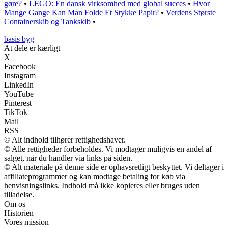
gøre?
•
LEGO: En dansk virksomhed med global succes
•
Hvor
Mange Gange Kan Man Folde Et Stykke Papir?
•
Verdens Største
Containerskib og Tankskib
•
basis byg
At dele er kærligt
X
Facebook
Instagram
LinkedIn
YouTube
Pinterest
TikTok
Mail
RSS
© Alt indhold tilhører rettighedshaver.
© Alle rettigheder forbeholdes. Vi modtager muligvis en andel af
salget, når du handler via links på siden.
© Alt materiale på denne side er ophavsretligt beskyttet. Vi deltager i
affiliateprogrammer og kan modtage betaling for køb via
henvisningslinks. Indhold må ikke kopieres eller bruges uden
tilladelse.
Om os
Historien
Vores mission