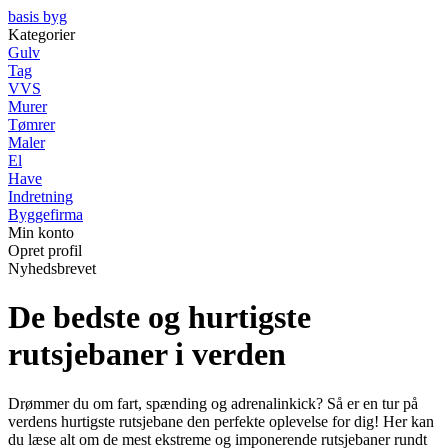
basis byg
Kategorier
Gulv
Tag
VVS
Murer
Tømrer
Maler
El
Have
Indretning
Byggefirma
Min konto
Opret profil
Nyhedsbrevet
De bedste og hurtigste
rutsjebaner i verden
Drømmer du om fart, spænding og adrenalinkick? Så er en tur på
verdens hurtigste rutsjebane den perfekte oplevelse for dig! Her kan
du læse alt om de mest ekstreme og imponerende rutsjebaner rundt