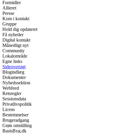
Formidler
Allieret
Presse
Kom i kontakt
Gruppe
Hold dig opdateret
Få nyheder
Digital kontakt
Månedligt nyt
Community
Lokalområde
Egne links
Sideoversigt
Blogindlæg
Dokumenter
Nyhedssektion
Webfeed
Retsregler
Sessionsdata
Privatlivspolitik
Licens
Bestemmelser
Brugeradgang
Grøn omstilling
BasisByg.dk