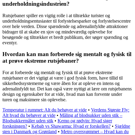
underholdningsindustrien?
Rutsjebaner spiller en vigtig rolle i at tiltrække turister og
underholdningsentusiaster til forlystelsesparker og forlystelsescentre
over hele verden. Disse spændende og adrenalinfyldte attraktioner
bidrager til at skabe en sjov og mindeværdig oplevelse for
besøgende og tiltrækker et bredt publikum, der søger spænding og
eventyr.
Hvordan kan man forberede sig mentalt og fysisk til
at prøve ekstreme rutsjebaner?
For at forberede sig mentalt og fysisk til at prøve ekstreme
rutsjebaner er det vigtigt at være i god fysisk form, have tillid til
sikkerhedssystemerne og være åben for at opleve en intens og
adrenalinfyldt tur. Det kan også være nyttigt at lære om rutsjebanens
design og egenskaber for at vide, hvad man kan forvente under
turen og maksimere sin oplevelse.
Temperatur i rummet: Alt du behøver at vide
•
Verdens Største Fly:
Alt hvad du behøver at vide
•
Måling af blodsukker uden stik –
Blodsukkermåler uden stik
•
Kemo og rødvin: Hvad siger
forskningen?
•
Kebab vs Shawarma: Hvad er forskellen?
•
Sjældne
sten i Danmark og Grønland
•
Metro oversvømmet – Hvad kan du