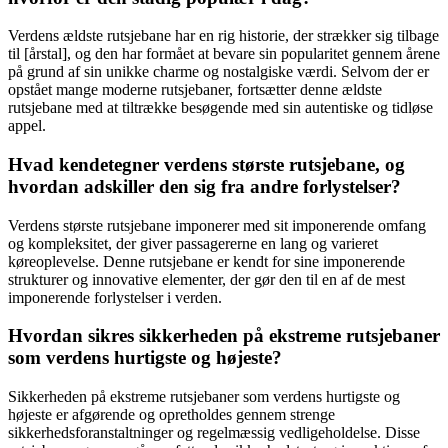
Verdens ældste rutsjebane har en rig historie, der strækker sig tilbage
til [årstal], og den har formået at bevare sin popularitet gennem årene
på grund af sin unikke charme og nostalgiske værdi. Selvom der er
opstået mange moderne rutsjebaner, fortsætter denne ældste
rutsjebane med at tiltrække besøgende med sin autentiske og tidløse
appel.
Hvad kendetegner verdens største rutsjebane, og
hvordan adskiller den sig fra andre forlystelser?
Verdens største rutsjebane imponerer med sit imponerende omfang
og kompleksitet, der giver passagererne en lang og varieret
køreoplevelse. Denne rutsjebane er kendt for sine imponerende
strukturer og innovative elementer, der gør den til en af de mest
imponerende forlystelser i verden.
Hvordan sikres sikkerheden på ekstreme rutsjebaner
som verdens hurtigste og højeste?
Sikkerheden på ekstreme rutsjebaner som verdens hurtigste og
højeste er afgørende og opretholdes gennem strenge
sikkerhedsforanstaltninger og regelmæssig vedligeholdelse. Disse