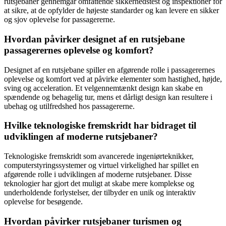
rutsjebaner gennemgår omfattende sikkerhedstest og inspektioner for
at sikre, at de opfylder de højeste standarder og kan levere en sikker
og sjov oplevelse for passagererne.
Hvordan påvirker designet af en rutsjebane
passagerernes oplevelse og komfort?
Designet af en rutsjebane spiller en afgørende rolle i passagerernes
oplevelse og komfort ved at påvirke elementer som hastighed, højde,
sving og acceleration. Et velgennemtænkt design kan skabe en
spændende og behagelig tur, mens et dårligt design kan resultere i
ubehag og utilfredshed hos passagererne.
Hvilke teknologiske fremskridt har bidraget til
udviklingen af moderne rutsjebaner?
Teknologiske fremskridt som avancerede ingeniørteknikker,
computerstyringssystemer og virtuel virkelighed har spillet en
afgørende rolle i udviklingen af moderne rutsjebaner. Disse
teknologier har gjort det muligt at skabe mere komplekse og
underholdende forlystelser, der tilbyder en unik og interaktiv
oplevelse for besøgende.
Hvordan påvirker rutsjebaner turismen og