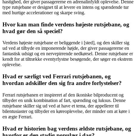
hastighed, der giver passagererne en adrenalinfyldt oplevelse. Denne
type rutsjebane er designet til at levere en intens og spændende tur
med hurtige accelerationer og skarpe sving.
Hvor kan man finde verdens højeste rutsjebane, og
hvad gør den så speciel?
Verdens højeste rutsjebane er beliggende i [sted], og den skiller sig
ud ved at tilbyde en imponerende højde, der giver passagererne en
fantastisk udsigt og en nervepirrende nedkørsel. Denne rutsjebane er
kendt for at tiltrække eventyrlystne besøgende, der søger en ekstrem
oplevelse.
Hvad er særligt ved Ferrari rutsjebanen, og
hvordan adskiller den sig fra andre forlystelser?
Ferrari rutsjebanen er inspireret af den ikoniske bilproducent og
tilbyder en unik kombination af fart, spænding og luksus. Denne
rutsjebane skiller sig ud ved at have et tema, der appellerer til
bilentusiaster og tilbyder en køreoplevelse, der minder om at køre i
en ægte Ferrari.
Hvad er historien bag verdens ældste rutsjebane, og
hvorfor er den stadig populær i dag?