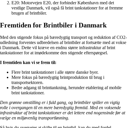
E20: Motorvejen E20, der forbinder København med det
vestlige Danmark, vil også få brint tankstationer for at fremme
brugen af brintbiler.
Fremtiden for Brintbiler i Danmark
Med den stigende fokus på bæredygtig transport og reduktion af CO2-
udledning forventes udbredelsen af brintbiler at fortsætte med at vokse
i Danmark. Dette vil kræve en endnu større infrastruktur af brint
tankstationer for at imødekomme den stigende efterspørgsel.
I fremtiden kan vi se frem til:
Flere brint tankstationer i alle større danske byer.
Mere fokus på bæredygtig brintproduktion til brug i
transportsektoren.
Bedre adgang til brinttankning, herunder etablering af mobile
brint tankstationer.
Den grønne omstilling er i fuld gang, og brintbiler spiller en vigtig
rolle i overgangen til en mere bæredygtig fremtid. Med en voksende
infrastruktur af brint tankstationer er det lettere end nogensinde før at
vælge en miljøvenlig transportløsning.
Så hvis du overvejer at skifte til en brintbil, kan du med fordel