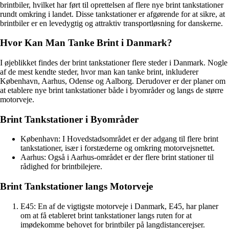
brintbiler, hvilket har ført til oprettelsen af flere nye brint tankstationer
rundt omkring i landet. Disse tankstationer er afgørende for at sikre, at
brintbiler er en levedygtig og attraktiv transportløsning for danskerne.
Hvor Kan Man Tanke Brint i Danmark?
I øjeblikket findes der brint tankstationer flere steder i Danmark. Nogle
af de mest kendte steder, hvor man kan tanke brint, inkluderer
København, Aarhus, Odense og Aalborg. Derudover er der planer om
at etablere nye brint tankstationer både i byområder og langs de større
motorveje.
Brint Tankstationer i Byområder
København: I Hovedstadsområdet er der adgang til flere brint
tankstationer, især i forstæderne og omkring motorvejsnettet.
Aarhus: Også i Aarhus-området er der flere brint stationer til
rådighed for brintbilejere.
Brint Tankstationer langs Motorveje
E45: En af de vigtigste motorveje i Danmark, E45, har planer
om at få etableret brint tankstationer langs ruten for at
imødekomme behovet for brintbiler på langdistancerejser.