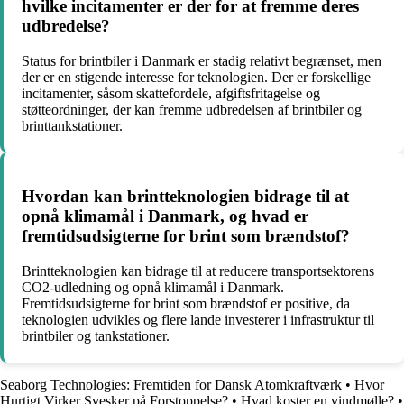
hvilke incitamenter er der for at fremme deres
udbredelse?
Status for brintbiler i Danmark er stadig relativt begrænset, men
der er en stigende interesse for teknologien. Der er forskellige
incitamenter, såsom skattefordele, afgiftsfritagelse og
støtteordninger, der kan fremme udbredelsen af brintbiler og
brinttankstationer.
Hvordan kan brintteknologien bidrage til at
opnå klimamål i Danmark, og hvad er
fremtidsudsigterne for brint som brændstof?
Brintteknologien kan bidrage til at reducere transportsektorens
CO2-udledning og opnå klimamål i Danmark.
Fremtidsudsigterne for brint som brændstof er positive, da
teknologien udvikles og flere lande investerer i infrastruktur til
brintbiler og tankstationer.
Seaborg Technologies: Fremtiden for Dansk Atomkraftværk
•
Hvor
Hurtigt Virker Svesker på Forstoppelse?
•
Hvad koster en vindmølle?
•