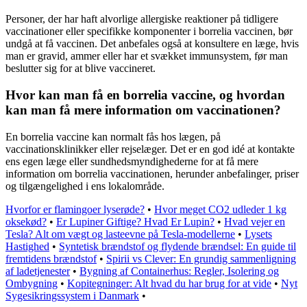
Personer, der har haft alvorlige allergiske reaktioner på tidligere
vaccinationer eller specifikke komponenter i borrelia vaccinen, bør
undgå at få vaccinen. Det anbefales også at konsultere en læge, hvis
man er gravid, ammer eller har et svækket immunsystem, før man
beslutter sig for at blive vaccineret.
Hvor kan man få en borrelia vaccine, og hvordan
kan man få mere information om vaccinationen?
En borrelia vaccine kan normalt fås hos lægen, på
vaccinationsklinikker eller rejselæger. Det er en god idé at kontakte
ens egen læge eller sundhedsmyndighederne for at få mere
information om borrelia vaccinationen, herunder anbefalinger, priser
og tilgængelighed i ens lokalområde.
Hvorfor er flamingoer lyserøde?
•
Hvor meget CO2 udleder 1 kg
oksekød?
•
Er Lupiner Giftige? Hvad Er Lupin?
•
Hvad vejer en
Tesla? Alt om vægt og lasteevne på Tesla-modellerne
•
Lysets
Hastighed
•
Syntetisk brændstof og flydende brændsel: En guide til
fremtidens brændstof
•
Spirii vs Clever: En grundig sammenligning
af ladetjenester
•
Bygning af Containerhus: Regler, Isolering og
Ombygning
•
Kopitegninger: Alt hvad du har brug for at vide
•
Nyt
Sygesikringssystem i Danmark
•