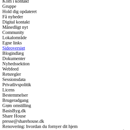
Kom i kontakt
Gruppe
Hold dig opdateret
Få nyheder
Digital kontakt
Månedligt nyt
Community
Lokalområde
Egne links
Sideoversigt
Blogindlæg
Dokumenter
Nyhedssektion
Webfeed
Retsregler
Sessionsdata
Privatlivspolitik
Licens
Bestemmelser
Brugeradgang
Grøn omstilling
BasisByg.dk
Share House
presse@sharehouse.dk
Renovering: hvordan du fornyer dit hjem