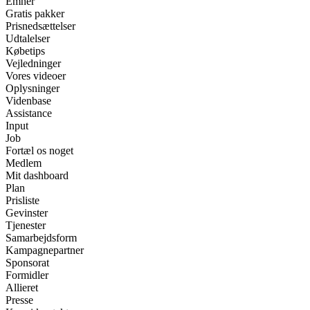
Emner
Gratis pakker
Prisnedsættelser
Udtalelser
Købetips
Vejledninger
Vores videoer
Oplysninger
Videnbase
Assistance
Input
Job
Fortæl os noget
Medlem
Mit dashboard
Plan
Prisliste
Gevinster
Tjenester
Samarbejdsform
Kampagnepartner
Sponsorat
Formidler
Allieret
Presse