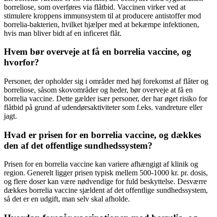
borreliose, som overføres via flåtbid. Vaccinen virker ved at
stimulere kroppens immunsystem til at producere antistoffer mod
borrelia-bakterien, hvilket hjælper med at bekæmpe infektionen,
hvis man bliver bidt af en inficeret flåt.
Hvem bør overveje at få en borrelia vaccine, og
hvorfor?
Personer, der opholder sig i områder med høj forekomst af flåter og
borreliose, såsom skovområder og heder, bør overveje at få en
borrelia vaccine. Dette gælder især personer, der har øget risiko for
flåtbid på grund af udendørsaktiviteter som f.eks. vandreture eller
jagt.
Hvad er prisen for en borrelia vaccine, og dækkes
den af det offentlige sundhedssystem?
Prisen for en borrelia vaccine kan variere afhængigt af klinik og
region. Generelt ligger prisen typisk mellem 500-1000 kr. pr. dosis,
og flere doser kan være nødvendige for fuld beskyttelse. Desværre
dækkes borrelia vaccine sjældent af det offentlige sundhedssystem,
så det er en udgift, man selv skal afholde.