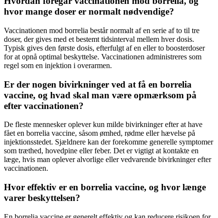
Hvordan foregår vaccinationen mod borrelia, og
hvor mange doser er normalt nødvendige?
Vaccinationen mod borrelia består normalt af en serie af to til tre
doser, der gives med et bestemt tidsinterval mellem hver dosis.
Typisk gives den første dosis, efterfulgt af en eller to boosterdoser
for at opnå optimal beskyttelse. Vaccinationen administreres som
regel som en injektion i overarmen.
Er der nogen bivirkninger ved at få en borrelia
vaccine, og hvad skal man være opmærksom på
efter vaccinationen?
De fleste mennesker oplever kun milde bivirkninger efter at have
fået en borrelia vaccine, såsom ømhed, rødme eller hævelse på
injektionsstedet. Sjældnere kan der forekomme generelle symptomer
som træthed, hovedpine eller feber. Det er vigtigt at kontakte en
læge, hvis man oplever alvorlige eller vedvarende bivirkninger efter
vaccinationen.
Hvor effektiv er en borrelia vaccine, og hvor længe
varer beskyttelsen?
En borrelia vaccine er generelt effektiv og kan reducere risikoen for