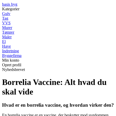
basis byg
Kategorier
Gulv
Tag
VVS
Murer
Tømrer
Maler
El
Have
Indretning
Byggefirma
Min konto
Opret profil
Nyhedsbrevet
Borrelia Vaccine: Alt hvad du
skal vide
Hvad er en borrelia vaccine, og hvordan virker den?
En borrelia vaccine er en vaccine, der beskytter mod sygdommen