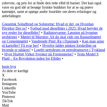
ydeevne, og pris for at finde den rette elbil til barnet. Det kan også
være en god idé at besøge fysiske butikker for at se og prøve
køretøjet, samt at spørge andre forældre om deres erfaringer og
anbefalinger.
Gigantisk Soludbrud og Solstorme: Hvad er det, og Hvordan
Påvirker Det os?
•
Forbud mod dieselbiler i 2025: Hvad betyder de
nye regler for dieselbiler?
•
Radiatorvarme: Løsning på hyppige
problemer
•
Mørtel til Mursten: Alt du skal vide om Bastardmørtel
og Cementmørtel
•
Vandrende Pind Æg i Danmark
•
Kan man spise
rå kartofler? Få svar her!
•
Hvorfor falder påsken forskelligt og
hvornår er påsken?
•
Lugtfri petroleum og petroleumsovn i Tyskland
•
Hvor Hurtigt Virker Svesker på Forstoppelse?
•
Tesla Model S
Plaid – En Revolution inden for Elbiler
•
basis byg
At dele er kærligt
X
Facebook
Instagram
LinkedIn
YouTube
Pinterest
TikTok
Mail