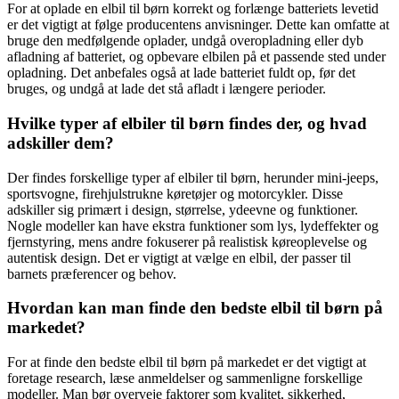
For at oplade en elbil til børn korrekt og forlænge batteriets levetid
er det vigtigt at følge producentens anvisninger. Dette kan omfatte at
bruge den medfølgende oplader, undgå overopladning eller dyb
afladning af batteriet, og opbevare elbilen på et passende sted under
opladning. Det anbefales også at lade batteriet fuldt op, før det
bruges, og undgå at lade det stå afladt i længere perioder.
Hvilke typer af elbiler til børn findes der, og hvad
adskiller dem?
Der findes forskellige typer af elbiler til børn, herunder mini-jeeps,
sportsvogne, firehjulstrukne køretøjer og motorcykler. Disse
adskiller sig primært i design, størrelse, ydeevne og funktioner.
Nogle modeller kan have ekstra funktioner som lys, lydeffekter og
fjernstyring, mens andre fokuserer på realistisk køreoplevelse og
autentisk design. Det er vigtigt at vælge en elbil, der passer til
barnets præferencer og behov.
Hvordan kan man finde den bedste elbil til børn på
markedet?
For at finde den bedste elbil til børn på markedet er det vigtigt at
foretage research, læse anmeldelser og sammenligne forskellige
modeller. Man bør overveje faktorer som kvalitet, sikkerhed,