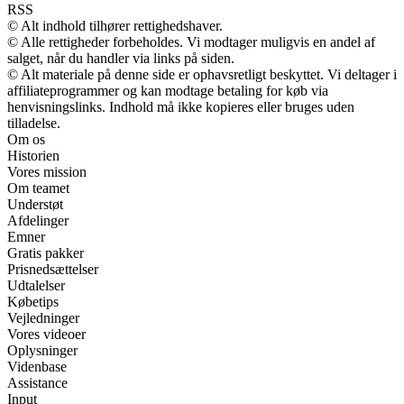
RSS
© Alt indhold tilhører rettighedshaver.
© Alle rettigheder forbeholdes. Vi modtager muligvis en andel af
salget, når du handler via links på siden.
© Alt materiale på denne side er ophavsretligt beskyttet. Vi deltager i
affiliateprogrammer og kan modtage betaling for køb via
henvisningslinks. Indhold må ikke kopieres eller bruges uden
tilladelse.
Om os
Historien
Vores mission
Om teamet
Understøt
Afdelinger
Emner
Gratis pakker
Prisnedsættelser
Udtalelser
Købetips
Vejledninger
Vores videoer
Oplysninger
Videnbase
Assistance
Input