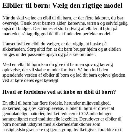
Elbiler til børn: Vælg den rigtige model
Når du skal vælge en elbil til dit barn, er der flere faktorer, du bør
overveje. Tænk over barnets alder, køreevne, terræn og selvfølgelig
også dit budget. Der findes et stort udvalg af elbiler til børn på
markedet, så tag dig god tid til at finde den perfekte model.
Uanset hvilken elbil du vælger, er det vigtigt at huske på
sikkerheden. Sørg altid for, at dit barn bruger hjelm og at elbilen
bruges under passende opsyn og på sikre områder.
Med en elbil til børn kan du give dit barn en sjov og lærerig
oplevelse, der vil skabe minder for livet. Så hop ind i den
spændende verden af elbiler til børn og lad dit barn opleve glæden
ved at køre deres eget køretøj!
Hvad er fordelene ved at købe en elbil til børn?
En elbil til børn har flere fordele, herunder miljøvenlighed,
sikkerhed, og sjov køreoplevelse. Elbiler til børn er drevet af
genopladelige batterier, hvilket reducerer CO2-udledningen
sammenlignet med traditionelle legebiler. Derudover er elbiler til
børn normalt udstyret med sikkerhedsfunktioner som
hastighedsbegrænsere og fjernstyring, hvilket giver forældre ro i