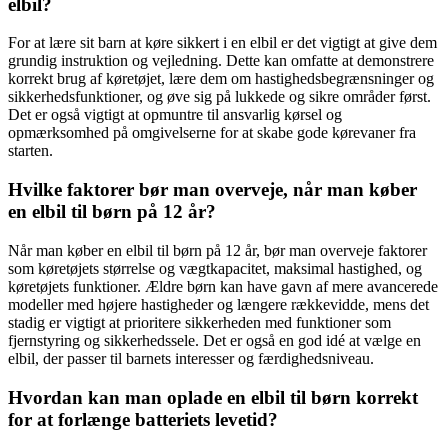
elbil?
For at lære sit barn at køre sikkert i en elbil er det vigtigt at give dem
grundig instruktion og vejledning. Dette kan omfatte at demonstrere
korrekt brug af køretøjet, lære dem om hastighedsbegrænsninger og
sikkerhedsfunktioner, og øve sig på lukkede og sikre områder først.
Det er også vigtigt at opmuntre til ansvarlig kørsel og
opmærksomhed på omgivelserne for at skabe gode kørevaner fra
starten.
Hvilke faktorer bør man overveje, når man køber
en elbil til børn på 12 år?
Når man køber en elbil til børn på 12 år, bør man overveje faktorer
som køretøjets størrelse og vægtkapacitet, maksimal hastighed, og
køretøjets funktioner. Ældre børn kan have gavn af mere avancerede
modeller med højere hastigheder og længere rækkevidde, mens det
stadig er vigtigt at prioritere sikkerheden med funktioner som
fjernstyring og sikkerhedssele. Det er også en god idé at vælge en
elbil, der passer til barnets interesser og færdighedsniveau.
Hvordan kan man oplade en elbil til børn korrekt
for at forlænge batteriets levetid?