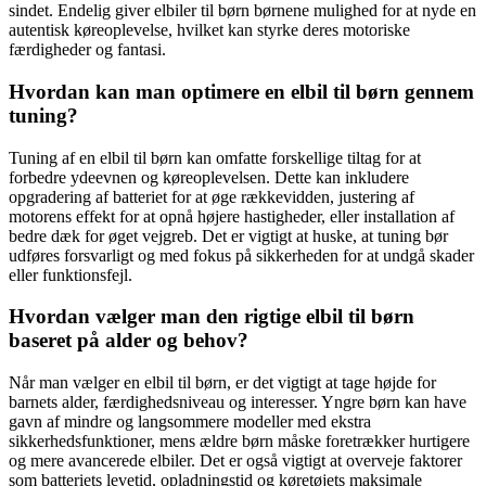
sindet. Endelig giver elbiler til børn børnene mulighed for at nyde en
autentisk køreoplevelse, hvilket kan styrke deres motoriske
færdigheder og fantasi.
Hvordan kan man optimere en elbil til børn gennem
tuning?
Tuning af en elbil til børn kan omfatte forskellige tiltag for at
forbedre ydeevnen og køreoplevelsen. Dette kan inkludere
opgradering af batteriet for at øge rækkevidden, justering af
motorens effekt for at opnå højere hastigheder, eller installation af
bedre dæk for øget vejgreb. Det er vigtigt at huske, at tuning bør
udføres forsvarligt og med fokus på sikkerheden for at undgå skader
eller funktionsfejl.
Hvordan vælger man den rigtige elbil til børn
baseret på alder og behov?
Når man vælger en elbil til børn, er det vigtigt at tage højde for
barnets alder, færdighedsniveau og interesser. Yngre børn kan have
gavn af mindre og langsommere modeller med ekstra
sikkerhedsfunktioner, mens ældre børn måske foretrækker hurtigere
og mere avancerede elbiler. Det er også vigtigt at overveje faktorer
som batteriets levetid, opladningstid og køretøjets maksimale