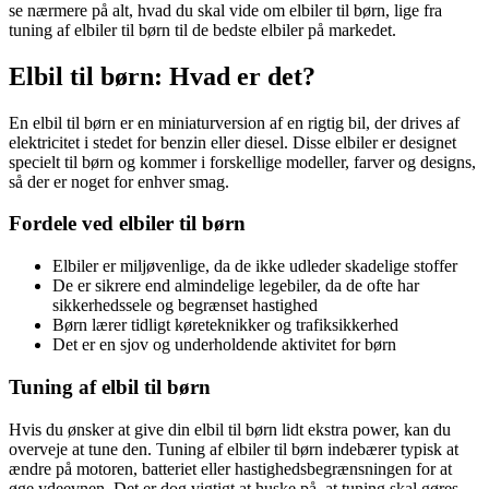
se nærmere på alt, hvad du skal vide om elbiler til børn, lige fra
tuning af elbiler til børn til de bedste elbiler på markedet.
Elbil til børn: Hvad er det?
En elbil til børn er en miniaturversion af en rigtig bil, der drives af
elektricitet i stedet for benzin eller diesel. Disse elbiler er designet
specielt til børn og kommer i forskellige modeller, farver og designs,
så der er noget for enhver smag.
Fordele ved elbiler til børn
Elbiler er miljøvenlige, da de ikke udleder skadelige stoffer
De er sikrere end almindelige legebiler, da de ofte har
sikkerhedssele og begrænset hastighed
Børn lærer tidligt køreteknikker og trafiksikkerhed
Det er en sjov og underholdende aktivitet for børn
Tuning af elbil til børn
Hvis du ønsker at give din elbil til børn lidt ekstra power, kan du
overveje at tune den. Tuning af elbiler til børn indebærer typisk at
ændre på motoren, batteriet eller hastighedsbegrænsningen for at
øge ydeevnen. Det er dog vigtigt at huske på, at tuning skal gøres