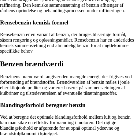
raffinering. Den kemiske sammensætning af benzin afhænger af
råoliens oprindelse og behandlingsprocessen under raffineringen.
Rensebenzin kemisk formel
Rensebenzin er en variant af benzin, der bruges til særlige formål,
såsom rengøring og opløsningsmidler. Rensebenzin har en anderledes
kemisk sammensætning end almindelig benzin for at imødekomme
specifikke behov.
Benzen brændværdi
Benzinens brændværdi angiver den mængde energi, der frigives ved
forbrænding af brændstoffet. Brændværdien af benzin måles i joule
eller kilojoule pr. liter og varierer baseret på sammensætningen af
kulbrinter og tilstedeværelsen af eventuelle tilsætningsstoffer.
Blandingsforhold beregner benzin
Ved at beregne det optimale blandingsforhold mellem luft og benzin
kan man sikre en effektiv forbrænding i motoren. Det rigtige
blandingsforhold er afgørende for at opnå optimal ydeevne og
brændstoføkonomi i køretøjet.