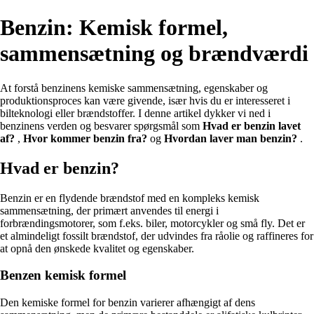
Benzin: Kemisk formel,
sammensætning og brændværdi
At forstå benzinens kemiske sammensætning, egenskaber og
produktionsproces kan være givende, især hvis du er interesseret i
bilteknologi eller brændstoffer. I denne artikel dykker vi ned i
benzinens verden og besvarer spørgsmål som
Hvad er benzin lavet
af?
,
Hvor kommer benzin fra?
og
Hvordan laver man benzin?
.
Hvad er benzin?
Benzin er en flydende brændstof med en kompleks kemisk
sammensætning, der primært anvendes til energi i
forbrændingsmotorer, som f.eks. biler, motorcykler og små fly. Det er
et almindeligt fossilt brændstof, der udvindes fra råolie og raffineres for
at opnå den ønskede kvalitet og egenskaber.
Benzen kemisk formel
Den kemiske formel for benzin varierer afhængigt af dens