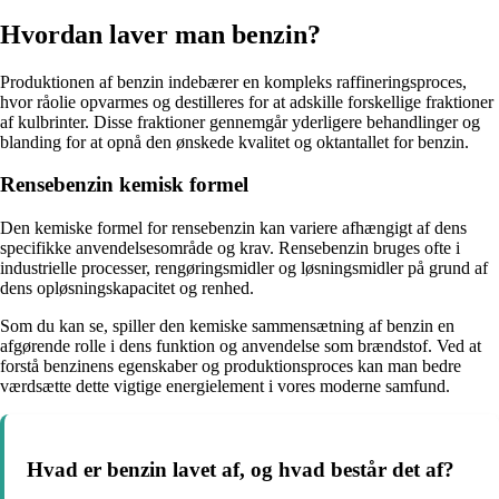
Hvordan laver man benzin?
Produktionen af benzin indebærer en kompleks raffineringsproces,
hvor råolie opvarmes og destilleres for at adskille forskellige fraktioner
af kulbrinter. Disse fraktioner gennemgår yderligere behandlinger og
blanding for at opnå den ønskede kvalitet og oktantallet for benzin.
Rensebenzin kemisk formel
Den kemiske formel for rensebenzin kan variere afhængigt af dens
specifikke anvendelsesområde og krav. Rensebenzin bruges ofte i
industrielle processer, rengøringsmidler og løsningsmidler på grund af
dens opløsningskapacitet og renhed.
Som du kan se, spiller den kemiske sammensætning af benzin en
afgørende rolle i dens funktion og anvendelse som brændstof. Ved at
forstå benzinens egenskaber og produktionsproces kan man bedre
værdsætte dette vigtige energielement i vores moderne samfund.
Hvad er benzin lavet af, og hvad består det af?