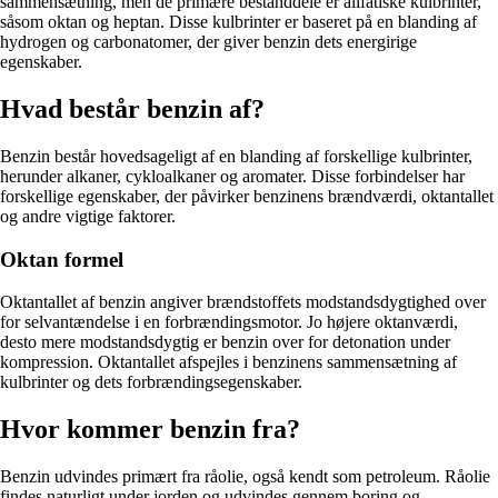
sammensætning, men de primære bestanddele er alifatiske kulbrinter,
såsom oktan og heptan. Disse kulbrinter er baseret på en blanding af
hydrogen og carbonatomer, der giver benzin dets energirige
egenskaber.
Hvad består benzin af?
Benzin består hovedsageligt af en blanding af forskellige kulbrinter,
herunder alkaner, cykloalkaner og aromater. Disse forbindelser har
forskellige egenskaber, der påvirker benzinens brændværdi, oktantallet
og andre vigtige faktorer.
Oktan formel
Oktantallet af benzin angiver brændstoffets modstandsdygtighed over
for selvantændelse i en forbrændingsmotor. Jo højere oktanværdi,
desto mere modstandsdygtig er benzin over for detonation under
kompression. Oktantallet afspejles i benzinens sammensætning af
kulbrinter og dets forbrændingsegenskaber.
Hvor kommer benzin fra?
Benzin udvindes primært fra råolie, også kendt som petroleum. Råolie
findes naturligt under jorden og udvindes gennem boring og