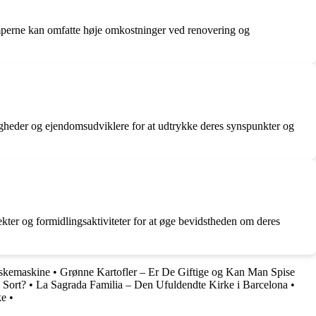
lemperne kan omfatte høje omkostninger ved renovering og
gheder og ejendomsudviklere for at udtrykke deres synspunkter og
jekter og formidlingsaktiviteter for at øge bevidstheden om deres
askemaskine
•
Grønne Kartofler – Er De Giftige og Kan Man Spise
 Sort?
•
La Sagrada Familia – Den Ufuldendte Kirke i Barcelona
•
ke
•