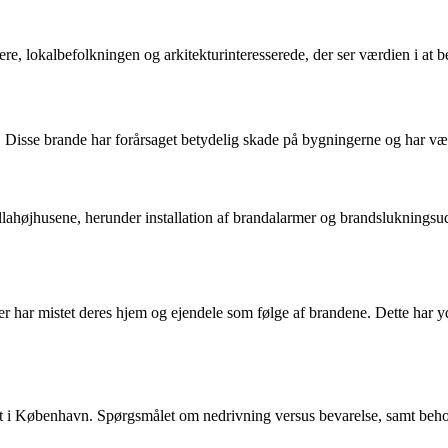
re, lokalbefolkningen og arkitekturinteresserede, der ser værdien i at
Disse brande har forårsaget betydelig skade på bygningerne og har væ
ellahøjhusene, herunder installation af brandalarmer og brandslukningsud
r har mistet deres hjem og ejendele som følge af brandene. Dette har yd
t i København. Spørgsmålet om nedrivning versus bevarelse, samt behove