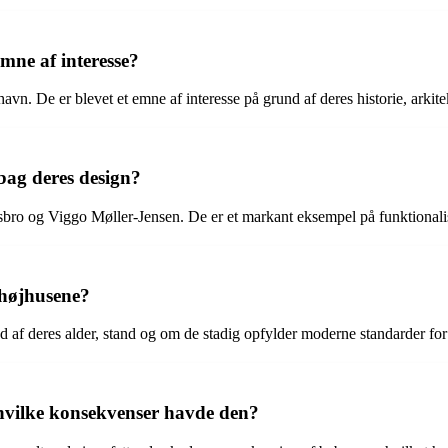
emne af interesse?
vn. De er blevet et emne af interesse på grund af deres historie, arki
bag deres design?
bro og Viggo Møller-Jensen. De er et markant eksempel på funktionalis
ahøjhusene?
 af deres alder, stand og om de stadig opfylder moderne standarder for
 hvilke konsekvenser havde den?