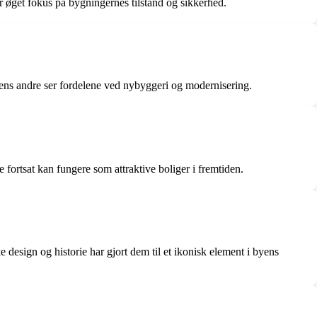
ar øget fokus på bygningernes tilstand og sikkerhed.
ns andre ser fordelene ved nybyggeri og modernisering.
 fortsat kan fungere som attraktive boliger i fremtiden.
esign og historie har gjort dem til et ikonisk element i byens