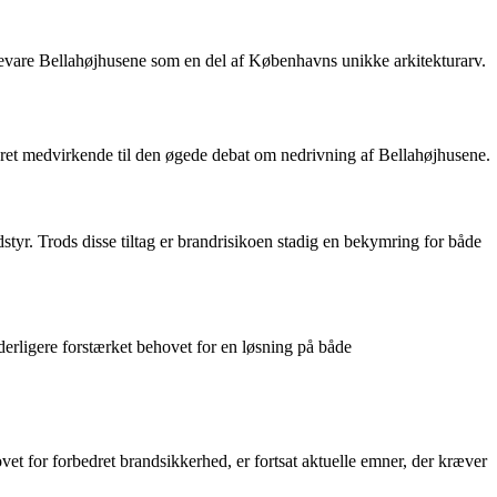
 bevare Bellahøjhusene som en del af Københavns unikke arkitekturarv.
ret medvirkende til den øgede debat om nedrivning af Bellahøjhusene.
styr. Trods disse tiltag er brandrisikoen stadig en bekymring for både
erligere forstærket behovet for en løsning på både
t for forbedret brandsikkerhed, er fortsat aktuelle emner, der kræver