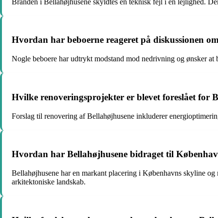
Branden i Bellahøjhusene skyldtes en teknisk fejl i en lejlighed. D
Hvordan har beboerne reageret på diskussionen om
Nogle beboere har udtrykt modstand mod nedrivning og ønsker at b
Hvilke renoveringsprojekter er blevet foreslået for
Forslag til renovering af Bellahøjhusene inkluderer energioptimering
Hvordan har Bellahøjhusene bidraget til Københav
Bellahøjhusene har en markant placering i Københavns skyline og re
arkitektoniske landskab.