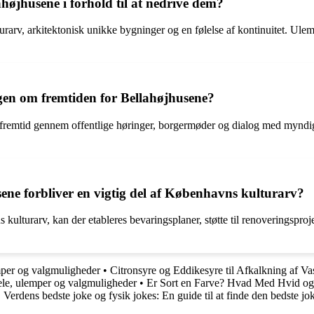
ahøjhusene i forhold til at nedrive dem?
urarv, arkitektonisk unikke bygninger og en følelse af kontinuitet. U
gen om fremtiden for Bellahøjhusene?
fremtid gennem offentlige høringer, borgermøder og dialog med myndi
usene forbliver en vigtig del af Københavns kulturarv?
s kulturarv, kan der etableres bevaringsplaner, støtte til renoveringspro
per og valgmuligheder
•
Citronsyre og Eddikesyre til Afkalkning af V
le, ulemper og valgmuligheder
•
Er Sort en Farve? Hvad Med Hvid og
•
Verdens bedste joke og fysik jokes: En guide til at finde den bedste jo