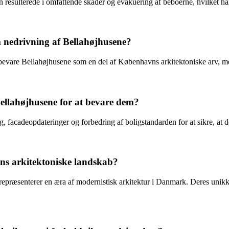
en resulterede i omfattende skader og evakuering af beboerne, hvilket h
 nedrivning af Bellahøjhusene?
evare Bellahøjhusene som en del af Københavns arkitektoniske arv, me
 Bellahøjhusene for at bevare dem?
, facadeopdateringer og forbedring af boligstandarden for at sikre, at de
ns arkitektoniske landskab?
præsenterer en æra af modernistisk arkitektur i Danmark. Deres unikke d