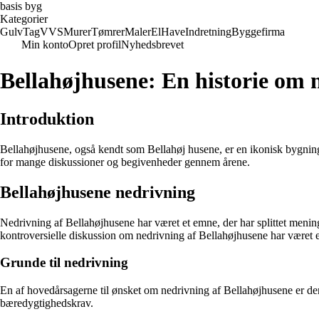
basis byg
Kategorier
Gulv
Tag
VVS
Murer
Tømrer
Maler
El
Have
Indretning
Byggefirma
Min konto
Opret profil
Nyhedsbrevet
Bellahøjhusene: En historie om 
Introduktion
Bellahøjhusene, også kendt som Bellahøj husene, er en ikonisk bygnin
for mange diskussioner og begivenheder gennem årene.
Bellahøjhusene nedrivning
Nedrivning af Bellahøjhusene har været et emne, der har splittet meni
kontroversielle diskussion om nedrivning af Bellahøjhusene har været en
Grunde til nedrivning
En af hovedårsagerne til ønsket om nedrivning af Bellahøjhusene er de
bæredygtighedskrav.