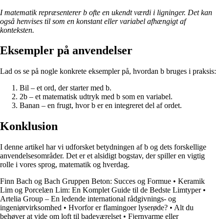
I matematik repræsenterer b ofte en ukendt værdi i ligninger. Det kan
også henvises til som en konstant eller variabel afhængigt af
konteksten.
Eksempler på anvendelser
Lad os se på nogle konkrete eksempler på, hvordan b bruges i praksis:
Bil – et ord, der starter med b.
2b – et matematisk udtryk med b som en variabel.
Banan – en frugt, hvor b er en integreret del af ordet.
Konklusion
I denne artikel har vi udforsket betydningen af b og dets forskellige
anvendelsesområder. Det er et alsidigt bogstav, der spiller en vigtig
rolle i vores sprog, matematik og hverdag.
Finn Bach og Bach Gruppen Beton: Succes og Formue
•
Keramik
Lim og Porcelæn Lim: En Komplet Guide til de Bedste Limtyper
•
Artelia Group – En ledende international rådgivnings- og
ingeniørvirksomhed
•
Hvorfor er flamingoer lyserøde?
•
Alt du
behøver at vide om loft til badeværelset
•
Fjernvarme eller