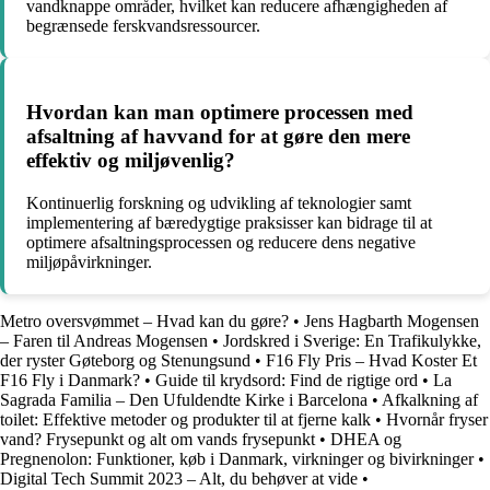
vandknappe områder, hvilket kan reducere afhængigheden af
begrænsede ferskvandsressourcer.
Hvordan kan man optimere processen med
afsaltning af havvand for at gøre den mere
effektiv og miljøvenlig?
Kontinuerlig forskning og udvikling af teknologier samt
implementering af bæredygtige praksisser kan bidrage til at
optimere afsaltningsprocessen og reducere dens negative
miljøpåvirkninger.
Metro oversvømmet – Hvad kan du gøre?
•
Jens Hagbarth Mogensen
– Faren til Andreas Mogensen
•
Jordskred i Sverige: En Trafikulykke,
der ryster Gøteborg og Stenungsund
•
F16 Fly Pris – Hvad Koster Et
F16 Fly i Danmark?
•
Guide til krydsord: Find de rigtige ord
•
La
Sagrada Familia – Den Ufuldendte Kirke i Barcelona
•
Afkalkning af
toilet: Effektive metoder og produkter til at fjerne kalk
•
Hvornår fryser
vand? Frysepunkt og alt om vands frysepunkt
•
DHEA og
Pregnenolon: Funktioner, køb i Danmark, virkninger og bivirkninger
•
Digital Tech Summit 2023 – Alt, du behøver at vide
•