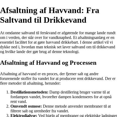
Afsaltning af Havvand: Fra
Saltvand til Drikkevand
At omdanne saltvand til ferskvand er afgørende for mange lande rundt
om i verden, der står over for vandknaphed. Et afsaltningsanlæg er en
essentiel facilitet for at gøre havvand drikkebart. I denne artikel vil vi
dykke ned i, hvordan man teknisk set laver saltvand om til drikkevand
og hvilke lande der gør brug af denne teknologi.
Afsaltning af Havvand og Processen
Afsaltning af havvand er en proces, der fjerner salt og andre
forurenende stoffer fra vandet for at producere rent drikkevand. Der er
flere metoder til afsaltning, herunder:
Destillationsmetoden:
Damp destillering bruger varme til at
fordampen vandet, hvorefter dampen kondenseres for at opnå
rent vand.
Omvendt osmose:
Denne metode anvender membraner til at
filtrere salt og urenheder fra vandet.
Elektrodialyse:
Ved hjælp af membraner og elektriske ladninger